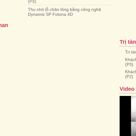
(P3)
Thu nhỏ lỗ chân lông bằng công nghệ
Dynamis SP Fotona 4D
han
Trị tà
Trị t
Khách
(P3)
Khách
(P2)
Video