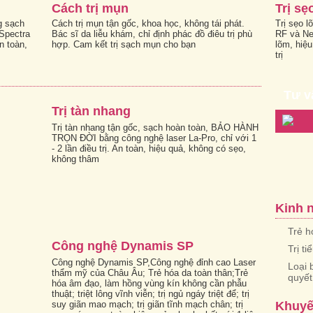
Cách trị mụn
Trị s
g sạch
Cách trị mụn tận gốc, khoa học, không tái phát.
Trị sẹo 
Spectra
Bác sĩ da liễu khám, chỉ định phác đồ điêu trị phù
RF và Ne
n toàn,
hợp. Cam kết trị sạch mụn cho bạn
lõm, hiệu
trị
Tư v
Trị tàn nhang
Trị tàn nhang tận gốc, sạch hoàn toàn, BẢO HÀNH
TRỌN ĐỜI bằng công nghệ laser La-Pro, chỉ với 1
- 2 lần điều trị. An toàn, hiệu quả, không có sẹo,
không thâm
Kinh 
Trẻ h
Công nghệ Dynamis SP
Trị t
Công nghệ Dynamis SP,Công nghệ đỉnh cao Laser
Loại 
thẩm mỹ của Châu Âu; Trẻ hóa da toàn thân;Trẻ
quyết
hóa âm đạo, làm hồng vùng kín không cần phẫu
thuật; triệt lông vĩnh viễn; trị ngủ ngáy triệt để; trị
suy giãn mao mạch; trị giãn tĩnh mạch chân; trị
Khuyế