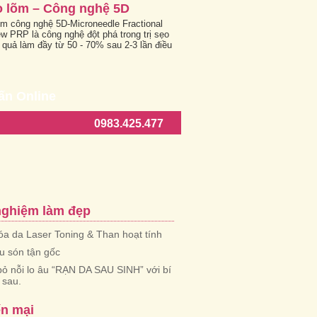
ẹo lõm – Công nghệ 5D
lõm công nghệ 5D-Microneedle Fractional
w PRP là công nghệ đột phá trong trị sẹo
 quả làm đầy từ 50 - 70% sau 2-3 lần điều
ấn Online
0983.425.477
nghiệm làm đẹp
óa da Laser Toning & Than hoạt tính
iểu són tận gốc
bỏ nỗi lo âu “RẠN DA SAU SINH” với bí
 sau.
n mại