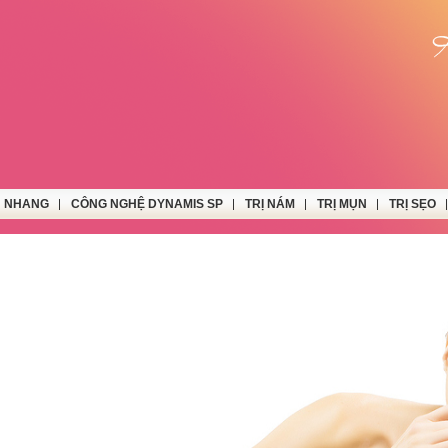
N NHANG
CÔNG NGHỆ DYNAMIS SP
TRỊ NÁM
TRỊ MỤN
TRỊ SẸO