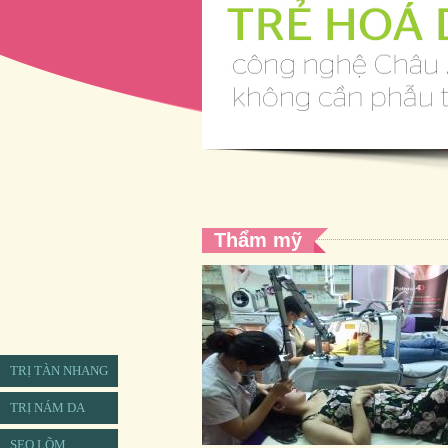
Thẩm mỹ
TRỊ TÀN NHANG
TRỊ NÁM DA
SẸO LÕM