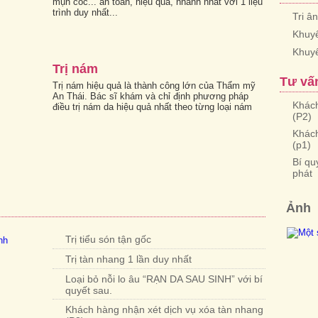
mụn cóc... an toàn, hiệu quả, nhanh nhất với 1 liệu
trình duy nhất...
Tri â
Khuyế
Khuy
Trị nám
Tư vấ
Trị nám hiệu quả là thành công lớn của Thẩm mỹ
An Thái. Bác sĩ khám và chỉ định phương pháp
Khách
điều trị nám da hiệu quả nhất theo từng loại nám
(P2)
Khách
(p1)
Bí qu
phát
Ảnh
Trị tiểu són tận gốc
Trị tàn nhang 1 lần duy nhất
Loại bỏ nỗi lo âu “RẠN DA SAU SINH” với bí
quyết sau.
Khách hàng nhận xét dịch vụ xóa tàn nhang