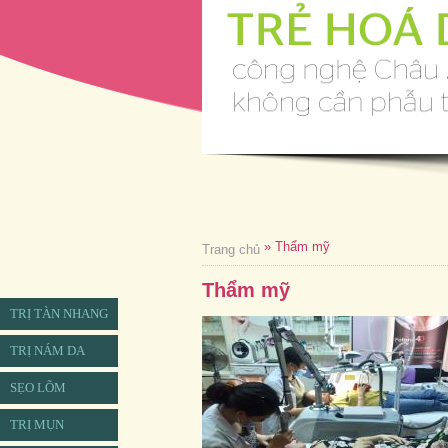
» Thẩm mỹ
Trang chủ
Thẩm mỹ
TRỊ TÀN NHANG
TRỊ NÁM DA
SẸO LÕM
TRỊ MỤN