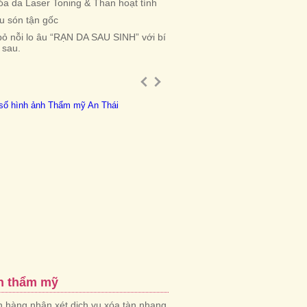
óa da Laser Toning & Than hoạt tính
iểu són tận gốc
bỏ nỗi lo âu “RẠN DA SAU SINH” với bí
 sau.
n thẩm mỹ
 hàng nhận xét dịch vụ xóa tàn nhang