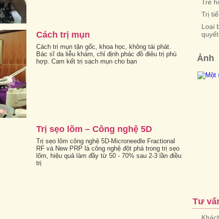
Trẻ h
Trị t
Loại 
Cách trị mụn
quyết
Cách trị mụn tận gốc, khoa học, không tái phát.
Bác sĩ da liễu khám, chỉ định phác đồ điêu trị phù
Ảnh
hợp. Cam kết trị sạch mụn cho bạn
Trị sẹo lõm – Công nghệ 5D
Trị sẹo lõm công nghệ 5D-Microneedle Fractional
RF và New PRP là công nghệ đột phá trong trị sẹo
lõm, hiệu quả làm đầy từ 50 - 70% sau 2-3 lần điều
trị
Tư vấ
Khách