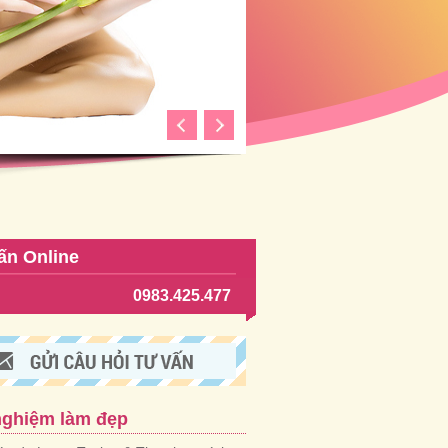
ấn Online
0983.425.477
nghiệm làm đẹp