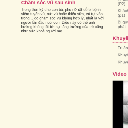
Chăm sóc vú sau sinh
(P2)
Trong thời kỳ cho con bú, phụ nữ rất dễ bị bệnh
Khách
viêm tuyến vú, nứt vú hoặc thiếu sữa, vú tụt vào
(p1)
trong… do chăm sóc vú không hợp lý, nhất là với
Bí qu
người lần đầu nuôi con. Điều này có thể ảnh
phát
hưởng không tốt tới sự tăng trưởng của trẻ cũng
như sức khoẻ người mẹ.
Khuyế
Tri â
Khuyế
Khuy
Video