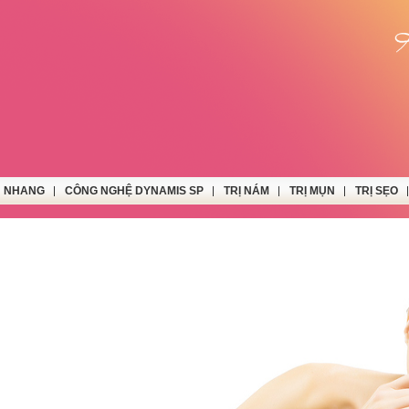
N NHANG
CÔNG NGHỆ DYNAMIS SP
TRỊ NÁM
TRỊ MỤN
TRỊ SẸO