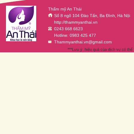
Thẩm mỹ An Thái
Số 8 ngõ 104 Đào Tấn, Ba Đình, Hà Nội
http://thammyanthai.vn
0243 668 6623
Hotline: 0983 425 477
Thammyanthai.vn@gmail.com
***Lưu ý: hiệu quả của dịch vụ có thể 