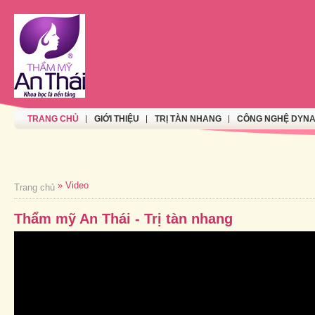
TRANG CHỦ
GIỚI THIỆU
TRỊ TÀN NHANG
CÔNG NGHỆ DYNA
» Video
Trang chủ
Thẩm mỹ An Thái - Trị tàn nhang