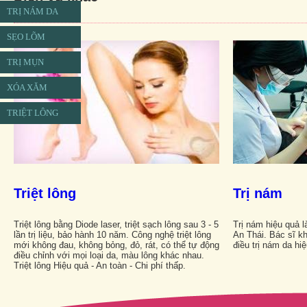
TRỊ NÁM DA
SẸO LÕM
TRỊ MỤN
XÓA XĂM
TRIỆT LÔNG
Triệt lông
Trị nám
Triệt lông bằng Diode laser, triệt sạch lông sau 3 - 5
Trị nám hiệu quả 
lần trị liệu, bảo hành 10 năm. Công nghệ triệt lông
An Thái. Bác sĩ k
mới không đau, không bỏng, đỏ, rát, có thể tự động
điều trị nám da hi
điều chỉnh với mọi loại da, màu lông khác nhau.
Triệt lông Hiệu quả - An toàn - Chi phí thấp.