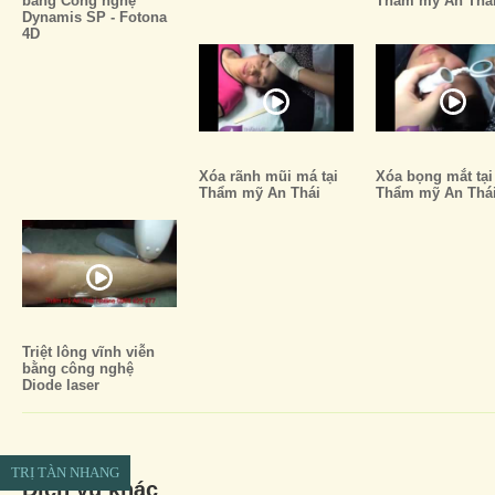
bằng Công nghệ
Thẩm mỹ An Thá
Dynamis SP - Fotona
4D
Xóa rãnh mũi má tại
Xóa bọng mắt tại
Thẩm mỹ An Thái
Thẩm mỹ An Thá
Triệt lông vĩnh viễn
bằng công nghệ
Diode laser
TRỊ TÀN NHANG
Dịch vụ khác