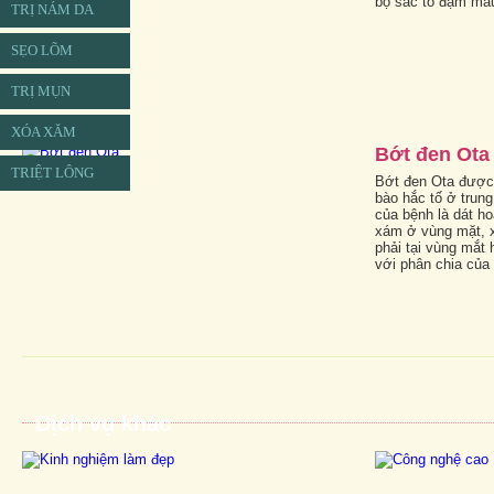
bộ sắc tố đậm mà
TRỊ NÁM DA
SẸO LÕM
TRỊ MỤN
XÓA XĂM
Bớt đen Ota
TRIỆT LÔNG
Bớt đen Ota được 
bào hắc tố ở trung
của bệnh là dát h
xám ở vùng mặt, 
phải tại vùng mắt
với phân chia của 
Dịch vụ khác