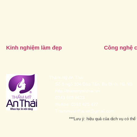
Kinh nghiệm làm đẹp
Công nghệ 
Thẩm mỹ An Thái
Số 8 ngõ 104 Đào Tấn, Ba Đình, Hà Nội
http://thammyanthai.vn
0243 668 6623
Hotline: 0983 425 477
Thammyanthai.vn@gmail.com
***Lưu ý: hiệu quả của dịch vụ có thể 