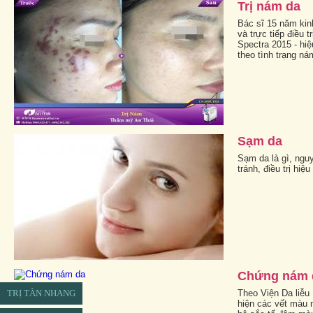
Trị nám da
Bác sĩ 15 năm kin
và trực tiếp điều 
Spectra 2015 - hiệ
theo tình trạng ná
Sạm da
Sạm da là gì, ngu
tránh, điều trị hiệ
Chứng nám 
Theo Viện Da liễu
TRỊ TÀN NHANG
hiện các vết màu 