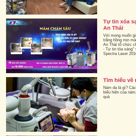
Tự tin xóa 
An Thái
Với mong muốn giữ
trắng hồng mịn m
An Thái tổ chức c
- Tự tin tỏa sáng"
Spectra Laser 201
Tìm hiểu về
Nám da là gì? Các
biểu hiện của nám,
quả