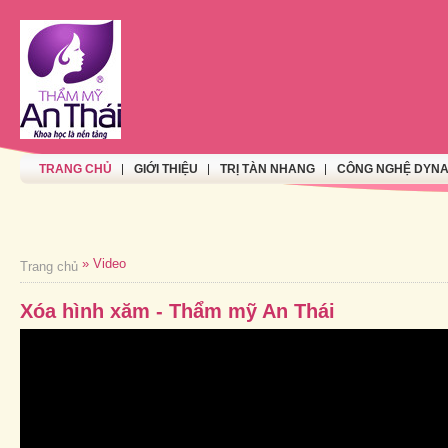
TRANG CHỦ
GIỚI THIỆU
TRỊ TÀN NHANG
CÔNG NGHỆ DYNA
» Video
Trang chủ
Xóa hình xăm - Thẩm mỹ An Thái