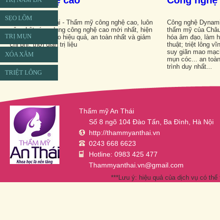
SẸO LÕM
Thẩm mỹ An Thái - Thẩm mỹ công nghệ cao, luôn
Công nghệ Dynami
cập nhật, ứng dụng công nghệ cao mới nhất, hiện
thẩm mỹ của Châu 
TRỊ MỤN
đại nhất, đảm bảo hiệu quả, an toàn nhất và giảm
hóa âm đạo, làm h
chi phí, thời gian trị liệu
thuật; triệt lông vĩ
suy giãn mao mạch;
XÓA XĂM
mụn cóc... an toàn
trình duy nhất...
TRIỆT LÔNG
Thẩm mỹ An Thái
Số 8 ngõ 104 Đào Tấn, Ba Đình, Hà Nội
http://thammyanthai.vn
0243 668 6623
Hotline: 0983 425 477
Thammyanthai.vn@gmail.com
***Lưu ý: hiệu quả của dịch vụ có thể 