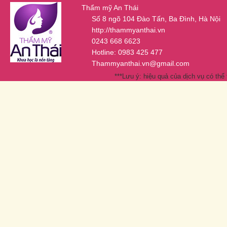
Thẩm mỹ An Thái
Số 8 ngõ 104 Đào Tấn, Ba Đình, Hà Nội
http://thammyanthai.vn
0243 668 6623
Hotline: 0983 425 477
Thammyanthai.vn@gmail.com
***Lưu ý: hiệu quả của dịch vụ có thể 