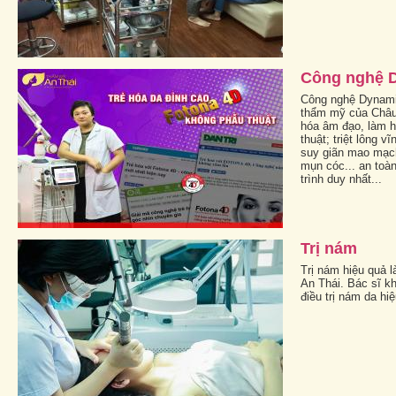
Công nghệ 
Công nghệ Dynami
thẩm mỹ của Châu 
hóa âm đạo, làm h
thuật; triệt lông vĩ
suy giãn mao mạch;
mụn cóc... an toàn
trình duy nhất...
Trị nám
Trị nám hiệu quả 
An Thái. Bác sĩ k
điều trị nám da hi