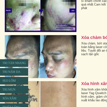
sĩ khám chính xác,
quả nhất.Cam kết t
phát
Xóa chàm b
Xóa chàm, bớt ota
toàn bằng laser cô
liệu. Tuyệt đối an
sạch tận gốc
TRỊ TÀN NHANG
TRỊ NÁM DA
SẸO LÕM
Xóa hình xă
Xóa hình xăm khôn
TRỊ MỤN
laser Yag Qswitch 
hình xăm, giảm chi
XÓA XĂM
xuất khẩu lao độn