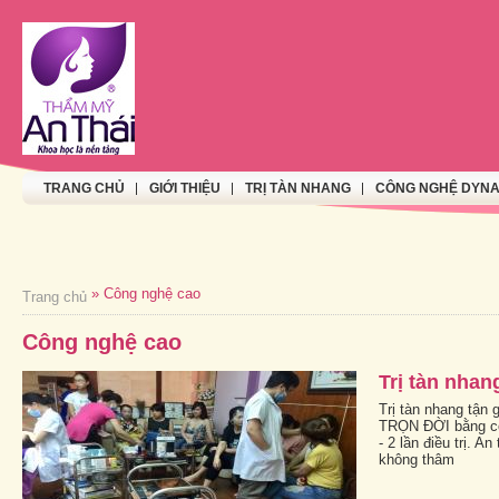
TRANG CHỦ
GIỚI THIỆU
TRỊ TÀN NHANG
CÔNG NGHỆ DYNA
» Công nghệ cao
Trang chủ
Công nghệ cao
Trị tàn nhan
Trị tàn nhang tận
TRỌN ĐỜI bằng côn
- 2 lần điều trị. A
không thâm