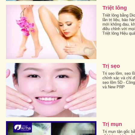
Triệt lông
Triệt lông bằng Dio
lần trị liệu, bảo h
mới không đau, khô
điều chỉnh với mọi
Triệt lông Hiệu quả
Trị sẹo
Trị sẹo lõm, sẹo l
chính xác và chỉ đị
sẹo lõm 5D - Công
và New PRP
Trị mụn
Trị mụn tận gốc bằ