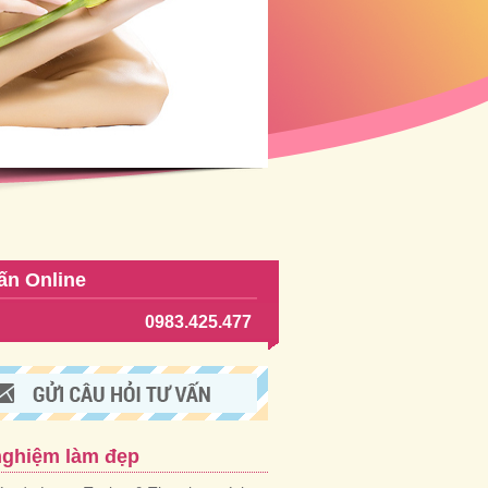
ấn Online
0983.425.477
nghiệm làm đẹp