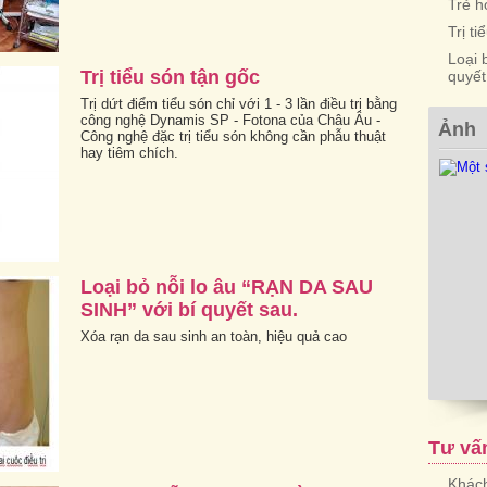
Trẻ h
Trị t
Loại 
Trị tiểu són tận gốc
quyết
Trị dứt điểm tiểu són chỉ với 1 - 3 lần điều trị bằng
công nghệ Dynamis SP - Fotona của Châu Âu -
Ảnh
Công nghệ đặc trị tiểu són không cần phẫu thuật
hay tiêm chích.
Loại bỏ nỗi lo âu “RẠN DA SAU
SINH” với bí quyết sau.
Xóa rạn da sau sinh an toàn, hiệu quả cao
Tư vấ
Khách