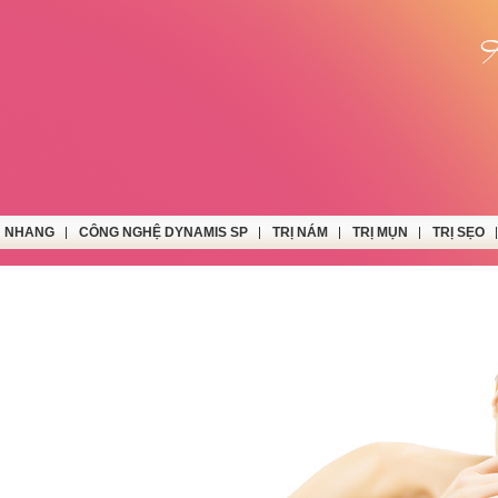
N NHANG
CÔNG NGHỆ DYNAMIS SP
TRỊ NÁM
TRỊ MỤN
TRỊ SẸO