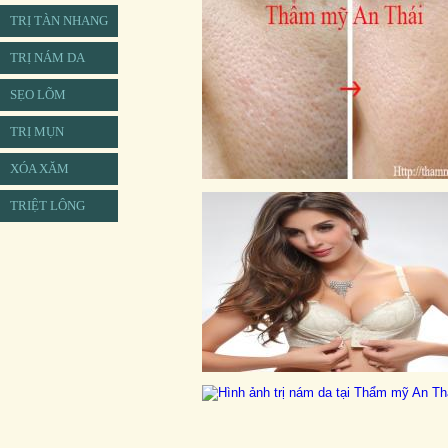
TRỊ TÀN NHANG
TRỊ NÁM DA
SẸO LÕM
TRỊ MỤN
XÓA XĂM
TRIỆT LÔNG