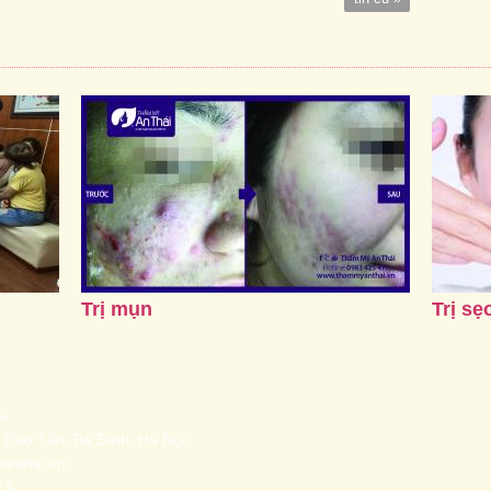
Trị mụn
Trị sẹ
i
 Đào Tấn, Ba Đình, Hà Nội
yanthai.vn
23