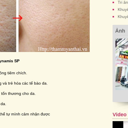
Tri â
Khuyế
Khuy
Ảnh
Dynamis SP
ông tiêm chích.
à trẻ hóa các tế bào da.
 tổn thương cho da.
 da.
có thể tự mình cảm nhận được
Video