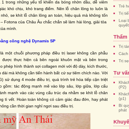
à 1 trong những yếu tố khiến da bóng nhờn dầu, dễ viêm
Trẻ h
c khó chịu, khó trang điểm. Nên lỗ chân lông to luôn là
Trị t
nhỏ, se khít lỗ chân lông an toàn, hiệu quả mà không tốn
Loại 
– Fotona của Châu Âu chắc chắn sẽ làm hài lòng, giải tỏa
quyết
 của mình.
Thẩm
 bằng công nghệ Dynamis SP
Trị t
 một chuỗi phương pháp điều trị laser không cần phẫu
Cách 
u được thực hiện cả bên ngoài khuôn mặt và bên trong
Trị s
 phép hình thành sợi collagen mới với độ dày, kích thước,
Tư vấ
u dài mà không cần tiến hành bất cứ sự tiêm chích nào. Với
sử dụng 4 mode điều trị, quá trình trẻ hóa tiếp cận triệt
Khách
 gồm: tác động mạnh mẽ vào lớp sâu, lớp giữa, lớp cấu
(P2)
đánh mạnh vào các vùng cấu trúc da nhằm se khít lỗ chân
Khách
(p1)
g tì vết. Hoàn toàn không có cảm giác đau đớn, hay phát
Bí qu
không cần thời gian nghỉ ngơi sau điều trị.
phát
Khuyế