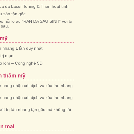
óa da Laser Toning & Than hoạt tính
iểu són tận gốc
bỏ nỗi lo âu “RẠN DA SAU SINH” với bí
 sau.
 mỹ
àn nhang 1 lần duy nhất
trị mụn
ẹo lõm – Công nghệ 5D
n thẩm mỹ
 hàng nhận xét dịch vụ xóa tàn nhang
 hàng nhận xét dịch vụ xóa tàn nhang
yết trị tàn nhang tận gốc mà không tái
n mại