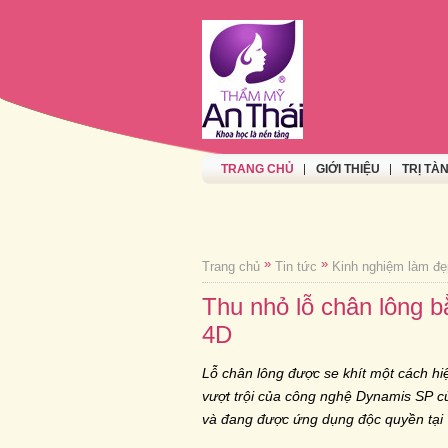
TRANG CHỦ
GIỚI THIỆU
TRỊ TÀ
»
»
Trang chủ
Tin tức
Kinh nghiệm làm đẹ
Thu nhỏ lỗ chân lông 
4D
Lỗ chân lông được se khít một cách hi
vượt trội của công nghệ Dynamis SP 
và đang được ứng dụng độc quyền tại