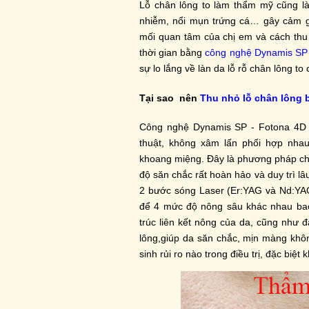
Lỗ chân lông to làm thẩm mỹ cũng l
nhiễm, nổi mụn trứng cá… gây cảm giá
mối quan tâm của chị em và cách thu 
thời gian bằng
công nghệ Dynamis SP
sự lo lắng về làn da lỗ rỗ chân lông to
Tại sao nên
Thu nhỏ lỗ chân lông
Công nghệ Dynamis SP - Fotona 4D là
thuật, không xâm lấn phối hợp nha
khoang miệng. Đây là phương pháp cho
độ săn chắc rất hoàn hảo và duy trì lâ
2 bước sóng Laser (Er:YAG và Nd:YAG) 
để 4 mức độ nông sâu khác nhau bao
trúc liên kết nông của da, cũng như 
lông,giúp da săn chắc, mịn màng khôn
sinh rủi ro nào trong điều trị, đặc biệt 