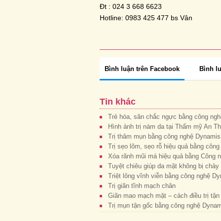
Đt : 024 3 668 6623
Hotline: 0983 425 477 bs Vân
Bình luận trên Facebook
Bình l
Tin khác
Trẻ hóa, săn chắc ngực bằng công ng
Hình ảnh trị nám da tại Thẩm mỹ An Th
Trị thâm mụn bằng công nghệ Dynami
Trị sẹo lõm, sẹo rỗ hiệu quả bằng cô
Xóa rãnh mũi má hiệu quả bằng Công 
Tuyệt chiêu giúp da mặt không bị chảy
Triệt lông vĩnh viễn bằng công nghệ D
Trị giãn tĩnh mạch chân
Giãn mao mạch mặt – cách điều trị tận
Trị mụn tận gốc bằng công nghệ Dyna