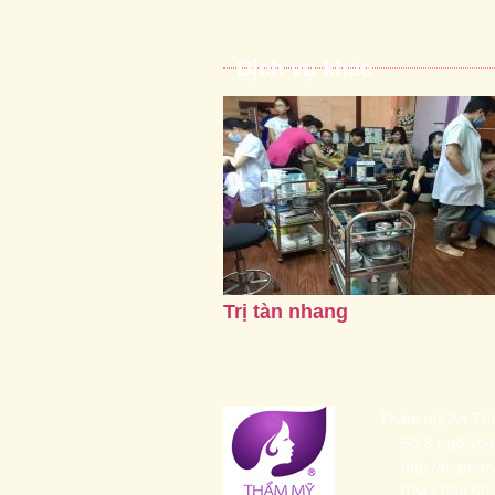
Dịch vụ khác
Trị tàn nhang
Thẩm mỹ An Thá
Số 8 ngõ 104
http://thamm
0243 668 66