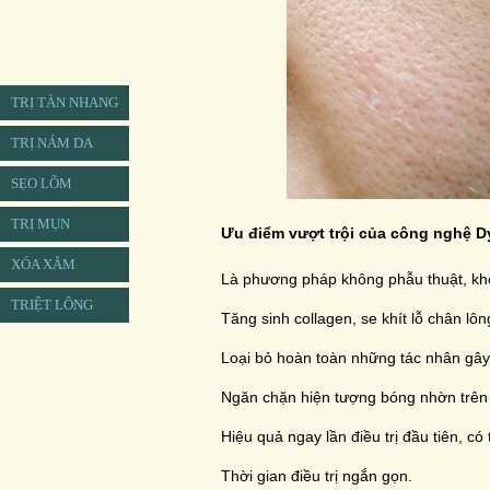
TRỊ TÀN NHANG
TRỊ NÁM DA
SẸO LÕM
TRỊ MỤN
Ưu điểm vượt trội của công nghệ 
XÓA XĂM
Là phương pháp không phẫu thuật, kh
TRIỆT LÔNG
Tăng sinh collagen, se khít lỗ chân lông v
Loại bỏ hoàn toàn những tác nhân gây
Ngăn chặn hiện tượng bóng nhờn trên
Hiệu quả ngay lần điều trị đầu tiên, 
Thời gian điều trị ngắn gọn.