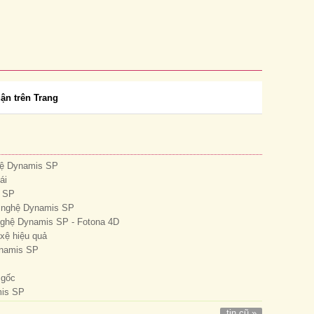
uận trên Trang
hệ Dynamis SP
ái
s SP
ng nghệ Dynamis SP
nghệ Dynamis SP - Fotona 4D
 xệ hiệu quả
ynamis SP
 gốc
mis SP
tin cũ »