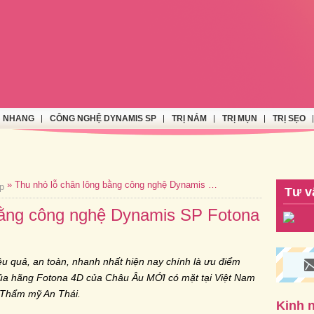
N NHANG
CÔNG NGHỆ DYNAMIS SP
TRỊ NÁM
TRỊ MỤN
TRỊ SẸO
» Thu nhỏ lỗ chân lông bằng công nghệ Dynamis SP Fotona 4D
p
Tư v
bằng công nghệ Dynamis SP Fotona
ệu quả, an toàn, nhanh nhất hiện nay chính là ưu điểm
của hãng Fotona 4D của Châu Âu MỚI có mặt tại Việt Nam
 Thẩm mỹ An Thái.
Kinh 