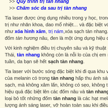
>>
Quy trình trị tàn nhang
>>
Chăm sóc da sau trị tàn nhang
Tia laser được ứng dụng nhiều trong y học, tro
trị như nhãn khoa, dao mổ nhiệt... và đặc biệt v
như
xóa hình xăm
,
trị nám
,xóa sạch tàn nhang
đốm
tàn hương
nâu, đen là một ứng dụng hiệu q
Với kinh nghiệm điều trị chuyên sâu và kỹ thuậ
Thái,
tàn nhang
không còn là nỗi lo của chị em n
tuần, da bạn sẽ hết
sạch tàn nhang
.
Tia laser với bước sóng đặc biệt khi đi qua khu 
của melanin có trong
tàn nhang
hấp thu ánh sán
sạch, mà không xâm lấn, không có sẹo, không t
hiệu quả đặc biệt lên các đốm nâu và
tàn nhan
loại bỏ tốt những đốm
tàn nhang
là các hạt mel
lượng ánh sáng laser, vỡ hoàn toàn sau khi điều