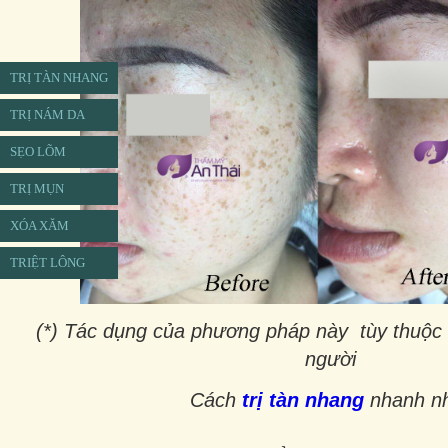
TRỊ TÀN NHANG
TRỊ NÁM DA
SẸO LÕM
TRỊ MỤN
XÓA XĂM
TRIỆT LÔNG
(*
) T
ác dụng của phương pháp này tùy thuộc v
người
Cách
t
rị tàn nhang
nhanh n