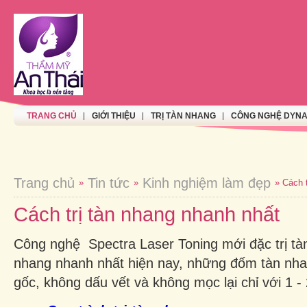
TRANG CHỦ
GIỚI THIỆU
TRỊ TÀN NHANG
CÔNG NGHỆ DYNA
Trang chủ
Tin tức
Kinh nghiệm làm đẹp
»
»
» Cách 
Cách trị tàn nhang nhanh nhất
Công nghệ Spectra Laser Toning mới đặc trị tàn
nhang nhanh nhất hiện nay, những đốm tàn nhan
gốc, không dấu vết và không mọc lại chỉ với 1 - 2 