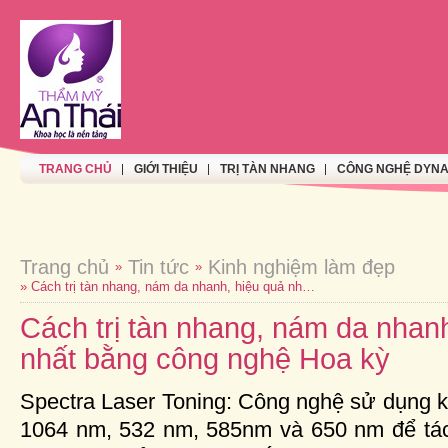
TRANG CHỦ
GIỚI THIỆU
TRỊ TÀN NHANG
CÔNG NGHỆ DYNA
Trang chủ
Tin tức
Kinh nghiệm làm đẹp
»
»
» Cách trị tàn nhang, nám da nhanh, hiệu quả nhất bằng công nghệ Hoa kỳ
Cách trị tàn nhang, nám da nhan
nhất bằng công nghệ Hoa kỳ
Spectra Laser Toning: Công nghệ sử dụng 
1064 nm, 532 nm, 585nm và 650 nm để tá