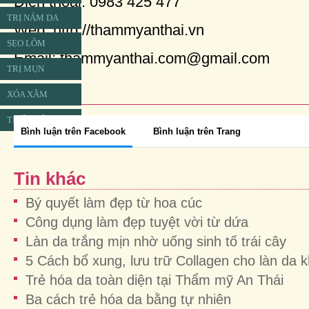
Điện thoại: 0983 425 477
TRỊ NÁM DA
Web: http://thammyanthai.vn
SẸO LÕM
Email: thammyanthai.com@gmail.com
TRỊ MỤN
XÓA XĂM
TRIỆT LÔNG
Bình luận trên Facebook
Bình luận trên Trang
Tin khác
Bý quyết làm đẹp từ hoa cúc
Công dụng làm đẹp tuyệt vời từ dứa
Làn da trắng mịn nhờ uống sinh tố trái cây
5 Cách bổ xung, lưu trữ Collagen cho làn da 
Trẻ hóa da toàn diện tại Thẩm mỹ An Thái
Ba cách trẻ hóa da bằng tự nhiên