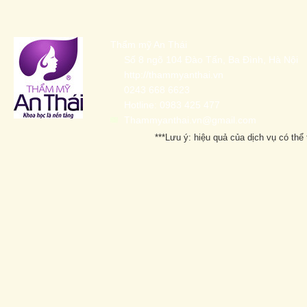
Thẩm mỹ An Thái
Số 8 ngõ 104 Đào Tấn, Ba Đình, Hà Nội
http://thammyanthai.vn
0243 668 6623
Hotline: 0983 425 477
Thammyanthai.vn@gmail.com
***Lưu ý: hiệu quả của dịch vụ có thể 