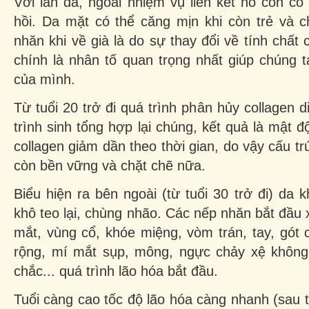
Với làn da, ngoài nhiệm vụ liên kết nó còn c
hồi. Da mặt có thể căng mịn khi còn trẻ và 
nhăn khi về già là do sự thay đổi về tính chất 
chính là nhân tố quan trọng nhất giúp chúng ta
của mình.
Từ tuổi 20 trở đi quá trình phân hủy collagen 
trình sinh tổng hợp lại chúng, kết quả là mật 
collagen giảm dần theo thời gian, do vậy cấu t
còn bền vững và chặt chẽ nữa.
Biểu hiện ra bên ngoài (từ tuổi 30 trở đi) da
khô teo lại, chùng nhão. Các nếp nhăn bắt đầu 
mắt, vùng cổ, khóe miệng, vòm trán, tay, gót 
rộng, mí mắt sụp, mông, ngực chảy xệ không
chắc... quá trình lão hóa bắt đầu.
Tuổi càng cao tốc độ lão hóa càng nhanh (sau t