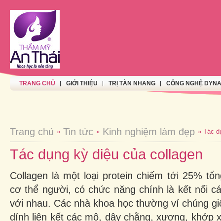
TRANG CHỦ
GIỚI THIỆU
TRỊ TÀN NHANG
CÔNG NGHỆ DYNA
Trang chủ
Tin tức
Kinh nghiệm làm đẹp
»
»
» Tác d
Tác dụng kỳ diệu của collagen
Collagen là một loại protein chiếm tới 25% tổn
cơ thể người, có chức năng chính là kết nối cá
với nhau. Các nhà khoa học thường ví chúng g
dính liên kết các mô, dây chằng, xương, khớp