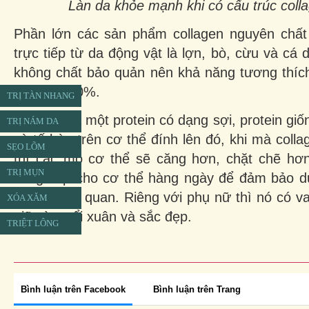
Làn da khỏe mạnh khi có cấu trúc coll
Phần lớn các sản phẩm collagen nguyên chất
trực tiếp từ da động vật là lợn, bò, cừu và cá 
không chất bảo quản nên khả năng tương thích
thể đạt 100%.
TRỊ TÀN NHANG
Collagen là một protein có dạng sợi, protein g
TRỊ NÁM DA
và tế bào trên cơ thể đính lên đó, khi mà coll
SẸO LÕM
thì các mô cơ thể sẽ căng hơn, chặt chẽ hơ
TRỊ MỤN
cung cấp cho cơ thể hàng ngày để đảm bảo duy
các mô cơ quan. Riêng với phụ nữ thì nó có vai 
XÓA XĂM
giữ gìn tuổi xuân và sắc đẹp.
TRIỆT LÔNG
Bình luận trên Facebook
Bình luận trên Trang