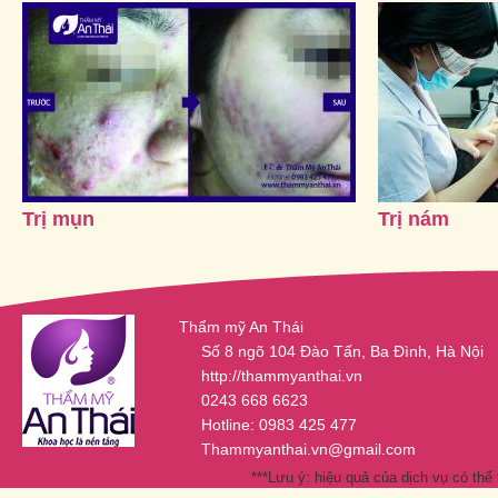
Trị mụn
Trị nám
Thẩm mỹ An Thái
Số 8 ngõ 104 Đào Tấn, Ba Đình, Hà Nội
http://thammyanthai.vn
0243 668 6623
Hotline: 0983 425 477
Thammyanthai.vn@gmail.com
***Lưu ý: hiệu quả của dịch vụ có thể 