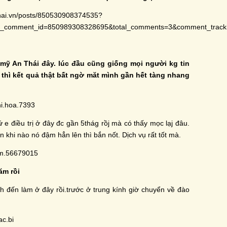
hai.vn/posts/850530908374535?
ly_comment_id=850989308328695&total_comments=3&comment_t
mỹ An Thái đây. lúc đầu cũng giống mọi người kg tin
 thì kết quả thật bất ngờ măt mình gần hết tàng nhang
hi.hoa.7393
́ e điều trị ở đây đc gần 5thág rồj mà có thấy mọc lạj đâu.
hẹn khi nào nó đậm hẳn lên thì bắn nốt. Dịch vụ rất tốt mà.
am.56679015
ăm rồi
 đến làm ở đây rồi.trước ở trung kính giờ chuyển về đào
ac.bi