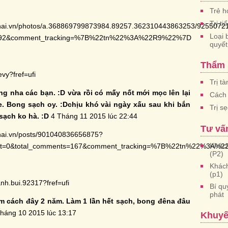
Trẻ h
Trị t
thai.vn/photos/a.368869799873984.89257.362310443863253/9255072
Loại 
592&comment_tracking=%7B%22tn%22%3A%22R9%22%7D
quyết
Thẩm
vy?fref=ufi
Trị t
ang nha các bạn. :D vừa rồi có mấy nốt mới mọc lên lại
Cách 
ee. Bong sạch oy. :Dchịu khó vài ngày xấu sau khi bắn
Trị s
sạch ko hà. :D
4 Tháng 11 2015 lúc 22:44
Tư vấ
hai.vn/posts/901040836656875?
Khách
set=0&total_comments=167&comment_tracking=%7B%22tn%22%3A%
(P2)
Khách
(p1)
nh.bui.92317?fref=ufi
Bí qu
phát
àm cách đây 2 năm. Làm 1 lần hết sạch, bong đêna đâu
háng 10 2015 lúc 13:17
Khuyế