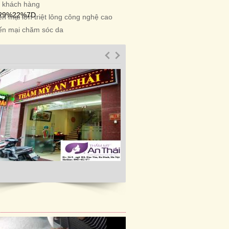
n khách hàng
2R9%22%7D
n mại lớn triệt lông công nghệ cao
ến mại chăm sóc da
2R9%22%7D