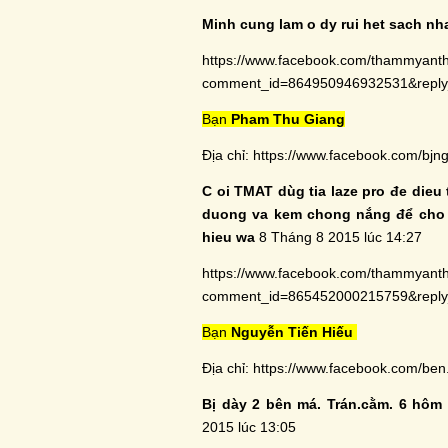
Minh cung lam o dy rui het sach nh
https://www.facebook.com/thammyant
comment_id=864950946932531&rep
Bạn
Pham Thu Giang
Địa chỉ:
https://www.facebook.com/bjn
C oi TMAT dùg tia laze pro đe dieu 
duong va kem chong nắng để cho là
hieu wa
8 Tháng 8 2015 lúc 14:27
https://www.facebook.com/thammyant
comment_id=865452000215759&rep
Bạn
Nguyễn Tiến Hiếu
Địa chỉ:
https://www.facebook.com/ben.
Bị dày 2 bên má. Trán.cằm. 6 hôm
2015 lúc 13:05