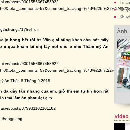
hai.vn/posts/900155666745392?
Tri â
set=0&total_comments=57&comment_tracking=%7B%22tn%22%3A%2
Khuyế
Khuy
thi.trang.71?fref=ufi
Ảnh
ớc.jo bong hết rồi bs Vân ạ.ai cũng khen.còn sót mấy
 e qua khám lại chị tẩy nốt cho e nhe Thẩm mỹ An
hai.vn/posts/900155666745392?
set=0&total_comments=57&comment_tracking=%7B%22tn%22%3A%2
ỹ An Thái 8 Tháng 9 2015
n da đầy tàn nhang của em, giờ thì em tự tin hơn rất
úc tmv làm ăn phát đạt ạ :x
hai.vn/posts/879931102101182
Video
a.thanggieng