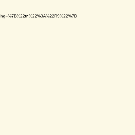
racking=%7B%22tn%22%3A%22R9%22%7D