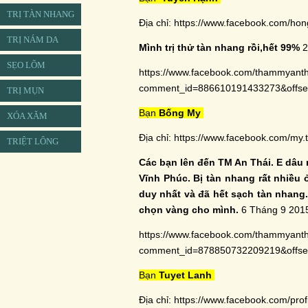
TRỊ TÀN NHANG
Địa chỉ:
https://www.facebook.com/hon
TRỊ NÁM DA
Mình trị thử tàn nhang rồi,hết 99%
2
SẸO LÕM
https://www.facebook.com/thammyant
comment_id=886610191433273&off
TRỊ MỤN
Bạn
Bống My
XÓA XĂM
Địa chỉ:
https://www.facebook.com/my.t
TRIỆT LÔNG
Các bạn lên đến TM An Thái. E dâu 
Vĩnh Phúc. Bị tàn nhang rất nhiều 
duy nhất và đã hết sạch tàn nhang. 
chọn vàng cho mình.
6 Tháng 9 2015
https://www.facebook.com/thammyant
comment_id=878850732209219&off
Bạn
Tuyet Lanh
Địa chỉ:
https://www.facebook.com/pro