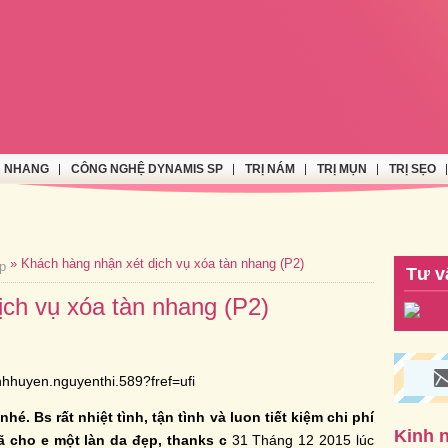
N NHANG
CÔNG NGHỆ DYNAMIS SP
TRỊ NÁM
TRỊ MỤN
TRỊ SẸO
» Khách hàng nhận xét dịch vụ xóa tàn nhang (P2)
p
Tư v
ịch vụ xóa tàn nhang (P2)
hhuyen.nguyenthi.589?fref=ufi
hé. Bs rất nhiệt tình, tận tình và luon tiết kiệm chi phí
Kinh 
 cho e một làn da đẹp, thanks c
31 Tháng 12 2015 lúc