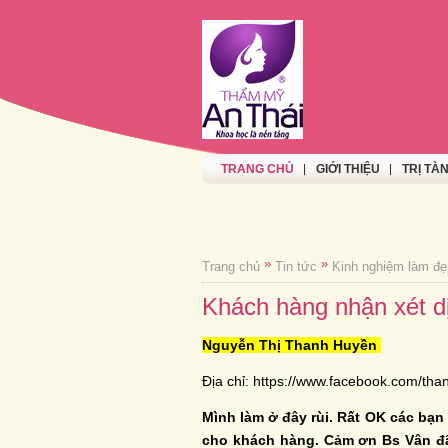
TRANG CHỦ
GIỚI THIỆU
TRỊ TÀ
»
»
Trang chủ
Tin tức
Kinh nghiệm làm đẹ
Khách hàng nhận xét d
Nguyễn Thị Thanh Huyền
Địa chỉ:
https://www.facebook.com/than
Mình làm ở đây rùi. Rất OK các bạn n
cho khách hàng. Cảm ơn Bs Vân đã