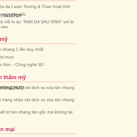
óa da Laser Toning & Than hoạt tính
iểu són tận gốc
17543570/?
bỏ nỗi lo âu “RẠN DA SAU SINH” với bí
 sau.
 mỹ
àn nhang 1 lần duy nhất
trị mụn
ẹo lõm – Công nghệ 5D
n thẩm mỹ
 hàng nhận xét dịch vụ xóa tàn nhang
22R9%22%7D
 hàng nhận xét dịch vụ xóa tàn nhang
yết trị tàn nhang tận gốc mà không tái
n mại