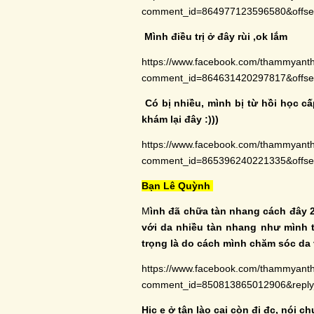
comment_id=864977123596580&off
Mình điều trị ở đây rùi ,ok lắm
https://www.facebook.com/thammyant
comment_id=864631420297817&off
Có bị nhiều, mình bị từ hồi học cấp
khám lại đây :)))
https://www.facebook.com/thammyant
comment_id=865396240221335&off
Bạn Lê Quỳnh
M
ình đã chữa tàn nhang cách đây 2
với da nhiều tàn nhang như mình th
trọng là do cách mình chăm sóc da
https://www.facebook.com/thammyant
comment_id=850813865012906&rep
Hic e ở tận lào cai còn đi đc, nói c