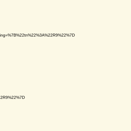
racking=%7B%22tn%22%3A%22R9%22%7D
%22R9%22%7D