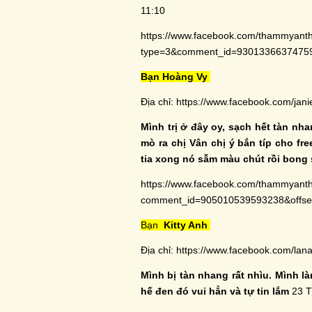
11:10
https://www.facebook.com/thammyan
type=3&comment_id=930133663747
Bạn Hoàng Vy
Địa chỉ:
https://www.facebook.com/janie
Mình trị ở đây oy, sạch hết tàn nh
mò ra chị Vân chị ý bắn típ cho fr
tia xong nó sẫm màu chút rồi bong 
https://www.facebook.com/thammyant
comment_id=905010539593238&off
Bạn
Kitty Anh
Địa chỉ:
https://www.facebook.com/lana
Mình bị tàn nhang rất nhìu. Mình l
hế đen đó vui hẳn và tự tin lắm
23 T