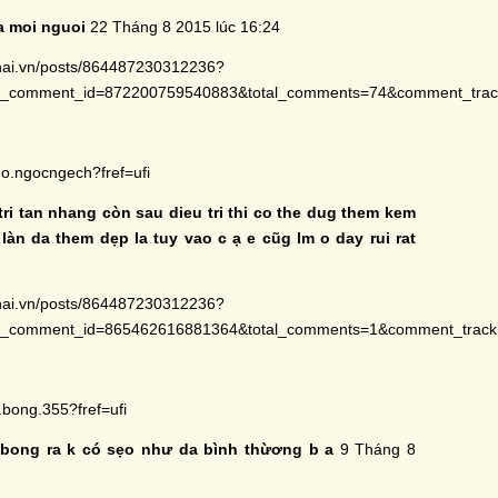
a moi nguoi
22 Tháng 8 2015 lúc 16:24
hai.vn/posts/864487230312236?
ly_comment_id=872200759540883&total_comments=74&comment_
go.ngocngech?fref=ufi
tri tan nhang còn sau dieu tri thi co the dug them kem
n da them dẹp la tuy vao c ạ e cũg lm o day rui rat
hai.vn/posts/864487230312236?
ly_comment_id=865462616881364&total_comments=1&comment_t
bong.355?fref=ufi
 bong ra k có sẹo như da bình thừơng b a
9 Tháng 8