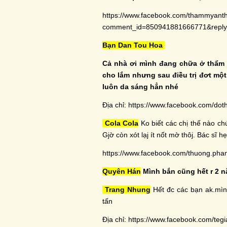
https://www.facebook.com/thammyant
comment_id=850941881666771&rep
Bạn Dan Tou Hoa
Cả nhà ơi mình đang chữa ở thẩm 
cho lắm nhưng sau điều trị đơt một
luôn da sáng hẳn nhé
Địa chỉ: https://www.facebook.com/dot
Cola Cola
Ko biết các chị thế nào chư
Gjờ còn xót lạj ít nốt mờ thôj. Bác sĩ 
https://www.facebook.com/thuong.ph
Quyên Hán
Mình bắn cũng hết r 2 n
Trang Nhung
Hết đc các bạn ak.mình
tấn
Địa chỉ:
https://www.facebook.com/tegi