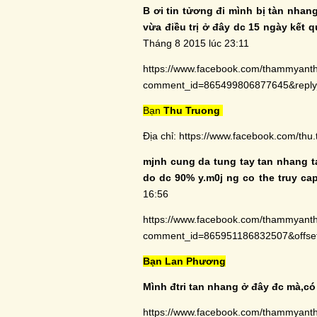
B ơi tin tửơng đi mình bị tàn nhan
vừa điều trị ở đây dc 15 ngày kết 
Tháng 8 2015 lúc 23:11
https://www.facebook.com/thammyant
comment_id=865499806877645&rep
Bạn
Thu Truong
Địa chỉ:
https://www.facebook.com/thu.
mjnh cung da tung tay tan nhang ta
do dc 90% y.m0j ng co the truy cap
16:56
https://www.facebook.com/thammyant
comment_id=865951186832507&off
Bạn Lan Phương
Mình đtri tan nhang ở đây đc mà,có
https://www.facebook.com/thammyant