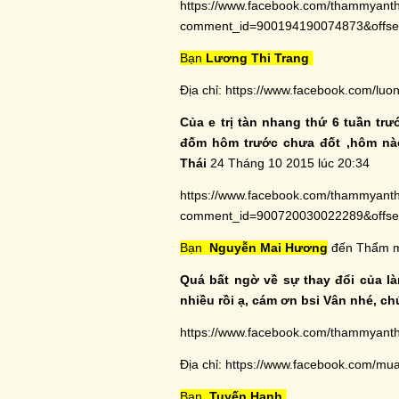
https://www.facebook.com/thammyant
comment_id=900194190074873&off
Bạn
Lương Thi Trang
Địa chỉ:
https://www.facebook.com/luong
Của e trị tàn nhang thứ 6 tuần trư
đốm hôm trước chưa đốt ,hôm nào
Thái
24 Tháng 10 2015 lúc 20:34
https://www.facebook.com/thammyant
comment_id=900720030022289&off
Bạn
Nguyễn Mai Hương‎
đến Thẩm m
Quá bất ngờ về sự thay đổi của là
nhiều rồi ạ, cám ơn bsi Vân nhé, ch
https://www.facebook.com/thammyant
Địa chỉ:
https://www.facebook.com/mu
Bạn
Tuyến Hạnh