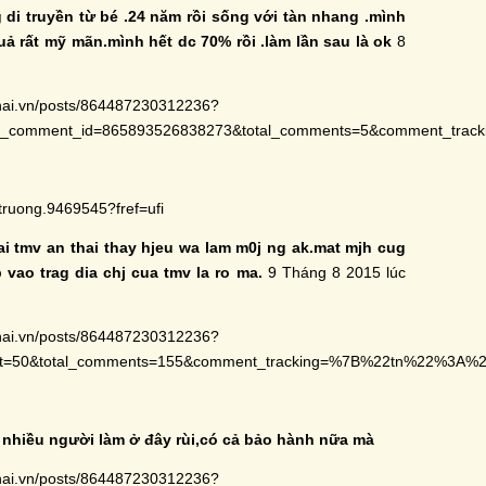
g di truyền từ bé .24 năm rồi sống với tàn nhang .mình
quả rất mỹ mãn.mình hết dc 70% rồi .làm lần sau là ok
8
hai.vn/posts/864487230312236?
ly_comment_id=865893526838273&total_comments=5&comment_t
truong.9469545?fref=ufi
i tmv an thai thay hjeu wa lam m0j ng ak.mat mjh cug
 vao trag dia chj cua tmv la ro ma.
9 Tháng 8 2015 lúc
hai.vn/posts/864487230312236?
set=50&total_comments=155&comment_tracking=%7B%22tn%22%3A
 nhiều người làm ở đây rùi,có cả bảo hành nữa mà
hai.vn/posts/864487230312236?