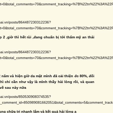
set=0&total_comments=70&comment_tracking=%7B%22tn%22%3A%2
hai.vn/posts/864487230312236?
set=0&total_comments=70&comment_tracking=%7B%22tn%22%3A%2
 2 ,giờ thì hết rùi ,đang chuẩn bị tới thẩm mỹ an thái
hai.vn/posts/864487230312236?
set=0&total_comments=70&comment_tracking=%7B%22tn%22%3A%2
 năm và hiện giờ da mặt mình đã cải thiện đc 80%, đối
ì chỉ cần như vậy là mình thấy hài lòng rồi, và quan
 về sau này nữa
hai.vn/posts/850530908374535?
ly_comment_id=850989081662051&total_comments=5&comment_tr
hung chữa trị nhanh lắm và kết quả hài lòng ạ