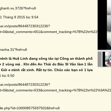
ghanh.vu.3726?fref=ufi
1 Tháng 9 2015 lúc 9:54
hai.vn/posts/864487230312236?
set=0&total_comments=651&comment_tracking=%7B%22tn%22%3A%
ranha.31?fref=ufi
mình là Huệ Linh đang công tác tại Công an thành phố
ở 2 vùng má . Khi đến An Thái dc Bác Sĩ Vân làm 1 lần
Giờ e mình rất xinh. Rất tự tin. Chúc các bạn có 1 lựa
 lúc 6:50
hai.vn/posts/864487230312236?
set=0&total_comments=533&comment_tracking=%7B%22tn%22%3A%
file.php?id=100008575597502&fref=ufi