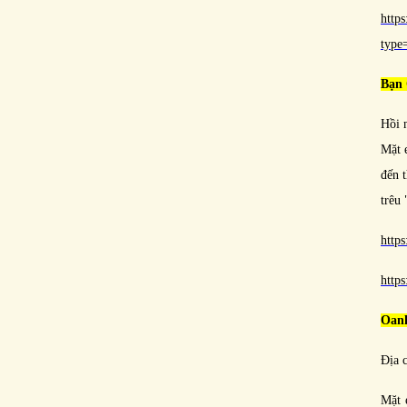
http
typ
Bạn 
Hồi 
Mặt 
đến t
trêu
http
http
Oan
Địa 
Mặt 