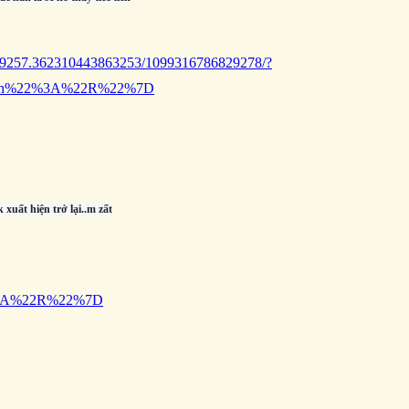
.89257.362310443863253/1099316786829278/?
22tn%22%3A%22R%22%7D
xuất hiện trở lại..m zất
2%3A%22R%22%7D