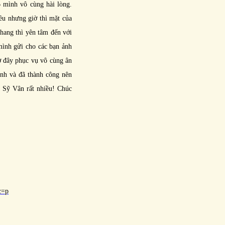
 mình vô cùng hài lòng.
ều nhưng giờ thì mặt của
hang thì yên tâm đến với
mình gửi cho các bạn ảnh
 ở đây phục vụ vô cùng ân
ình và đã thành công nên
c Sỹ Vân rất nhiều! Chúc
c=p