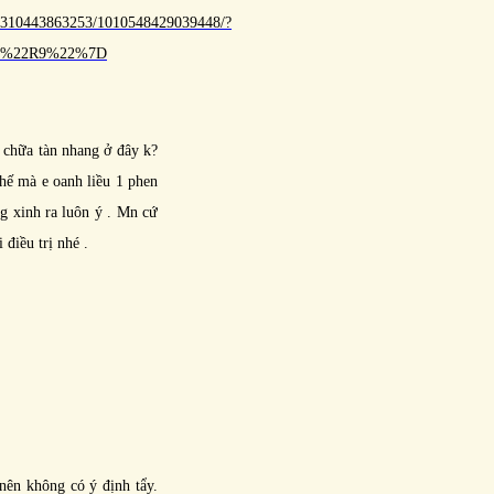
62310443863253/1010548429039448/?
3A%22R9%22%7D
i chữa tàn nhang ở đây k?
Thế mà e oanh liều 1 phen
ng xinh ra luôn ý . Mn cứ
điều trị nhé .
nên không có ý định tẩy.