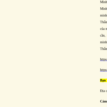
Mình
Mình
mình
Thẩm
của m
cần,
mình
Thẩm
http
http
Bạn
Địa 
Cám 