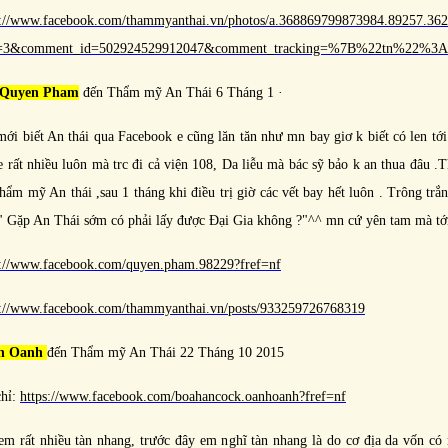
s://www.facebook.com/thammyanthai.vn/photos/a.368869799873984.89257.3
e=3&comment_id=502924529912047&comment_tracking=%7B%22tn%22%
Quyen Pham‎
đến Thẩm mỹ An Thái 6 Tháng 1 ·
mới biết An thái qua Facebook e cũng lăn tăn như mn bay giơ k biết có len tớ
e rất nhiều luôn mà trc đi cả viện 108, Da liễu mà bác sỹ bảo k an thua đâu .
hẩm mỹ An thái ,sau 1 tháng khi điều trị giờ các vết bay hết luôn . Trông trắ
 " Gặp An Thái sớm có phải lấy được Đại Gia không ?"^^ mn cứ yên tam mà tới 
s://www.facebook.com/quyen.pham.98229?fref=nf
s://www.facebook.com/thammyanthai.vn/posts/933259726768319
h Oanh‎
đến Thẩm mỹ An Thái 22 Tháng 10 2015
chỉ:
https://www.facebook.com/boahancock.oanhoanh?fref=nf
em rất nhiều tàn nhang, trước đây em nghĩ tàn nhang là do cơ địa da vốn có 