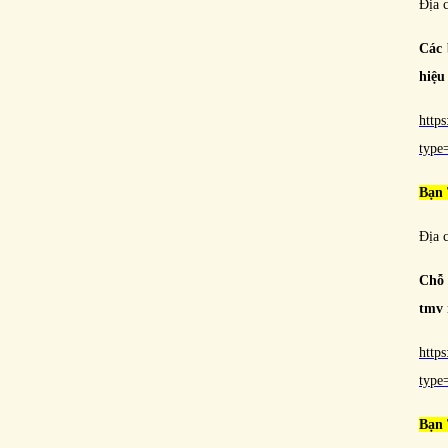
Địa 
Các 
hiệu
http
typ
Bạn
Địa 
Chỗ 
tmv 
http
typ
Bạn