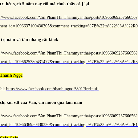
rị hết sạch 5 năm nay rồi mà chưa thấy có j lại
s://www.facebook.com/Van.PhamThi.Thammyanthai/posts/1096606923766656?
ment_id=1096637100430305&comment_tracking=%7B%22tn%22%3A%22
 trị nám và tàn nhang rất là ok
s://www.facebook.com/Van.PhamThi.Thammyanthai/posts/1096606923766656?
ment_id=1096625380431477&comment_tracking=%7B%22tn%22%3A%22
 Thanh Ngọc
chỉ:
https://www.facebook.com/thanh.ngoc.5891?fref=ufi
chị xin sdt cua Vân, chi muon qua lam nám
s://www.facebook.com/Van.PhamThi.Thammyanthai/posts/1096606923766656?
ment_id=1096636950430320&comment_tracking=%7B%22tn%22%3A%22