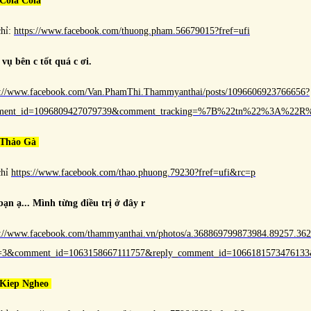
Cola Cola
chỉ:
https://www.facebook.com/thuong.pham.56679015?fref=ufi
 vụ bên c tốt quá c ơi.
s://www.facebook.com/Van.PhamThi.Thammyanthai/posts/1096606923766656?
ment_id=1096809427079739&comment_tracking=%7B%22tn%22%3A%22
 Thảo Gà
chỉ
https://www.facebook.com/thao.phuong.79230?fref=ufi&rc=p
bạn ạ... Mình từng điều trị ở đây r
s://www.facebook.com/thammyanthai.vn/photos/a.368869799873984.89257.3
e=3&comment_id=1063158667111757&reply_comment_id=106618157347
 Kiep Ngheo