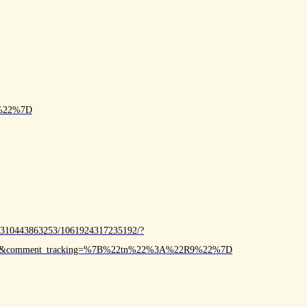
R%22%7D
62310443863253/1061924317235192/?
6133&comment_tracking=%7B%22tn%22%3A%22R9%22%7D