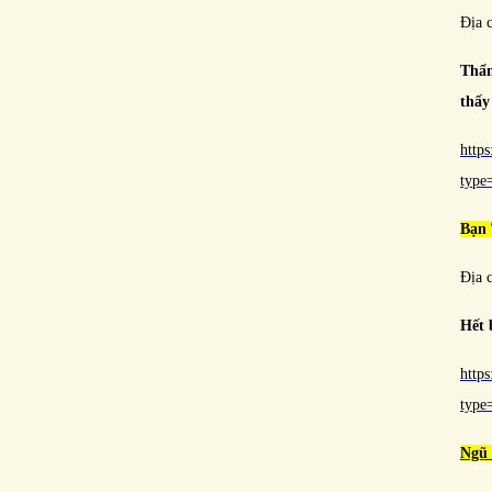
Địa 
Thẩm
thấy
http
typ
Bạn
Địa 
Hết 
http
typ
Ngũ