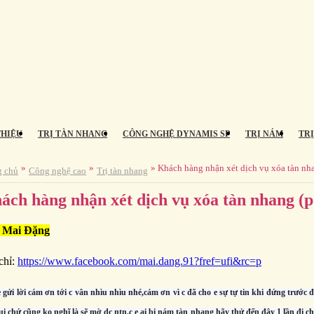
THIỆU
TRỊ TÀN NHANG
CÔNG NGHỆ DYNAMIS SP
TRỊ NÁM
TR
»
»
» Khách hàng nhận xét dịch vụ xóa tàn nh
g chủ
Công nghệ cao
Trị tàn nhang
ách hàng nhận xét dịch vụ xóa tàn nhang (p
 Mai Đặng
chỉ:
https://www.facebook.com/mai.dang.91?fref=ufi&rc=p
 gửi lời cám ơn tới c vân nhìu nhìu nhé,cảm ơn vì c đã cho e sự tự tin khi đứng trước 
ui chứ cũng ko nghĩ là sẽ mờ dc ntn.c e ai bị nám tàn nhang hãy thử đến đây 1 lần đi chắ