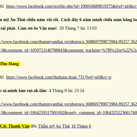
chỉ:
https://www.facebook.com/profile.php?id=100010689819375&fref=ufi&r
 mỹ An Thái chữa nám rất tốt. Cách đây 6 năm mình chữa nám bằng las
 tái phát. Cảm ơn bs Vân nnn!
29 Tháng 7 lúc 13:03
s://www.facebook.com/thammyanthai.vn/photos/a.368869799873984.89257.3
e=3&comment_id=1059721140788843&comment_tracking=%7B%22tn%22
 Thu Hang
chỉ:
https://www.facebook.com/thuhang.doan.731?fref=ufi&rc=p
b ui.mình lam rui.ok.lắm
4 Tháng 8 lúc 23:24
s://www.facebook.com/thammyanthai.vn/photos/a.368869799873984.89257.3
e=3&comment_id=1064259317001692&reply_comment_id=106432522366
 Cốc Thanh Vân
‎
đến
Thẩm mỹ An Thái
18 Tháng 6
·