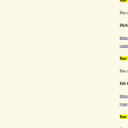
Bạn 
Địa 
Dịch
http
com
Bạn
Địa 
Hết 
http
typ
Bạn