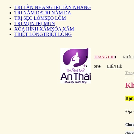
TRỊ TÀN NHANG
TRỊ TÀN NHANG
TRỊ NÁM DA
TRỊ NÁM DA
TRỊ SẸO LÕM
SẸO LÕM
TRỊ MỤN
TRỊ MỤN
XÓA HÌNH XĂM
XÓA XĂM
TRIỆT LÔNG
TRIỆT LÔNG
TRANG CHỦ
GIỚI 
SPA
LIÊN HỆ
Tran
Kh
Bạn
Địa 
Cho e
cho v