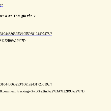
c=p
er ở An Thái giờ vẫn k
62310443863253/1055968124497478/?
%3A%22R9%22%7D
62310443863253/1061924317235192/?
1768&comment_tracking=%7B%22tn%22%3A%22R9%22%7D