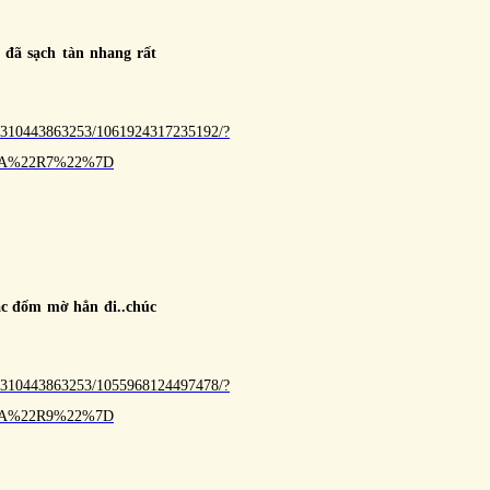
 đã sạch tàn nhang rất
62310443863253/1061924317235192/?
%3A%22R7%22%7D
ác đốm mờ hẳn đi..chúc
62310443863253/1055968124497478/?
%3A%22R9%22%7D