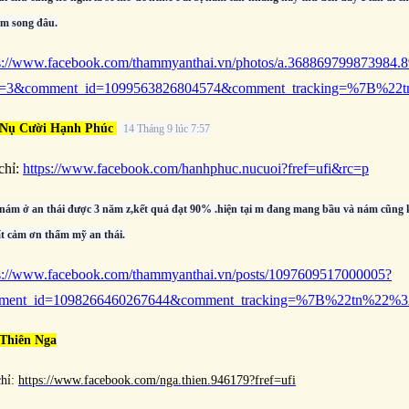
àm song đâu.
ps://www.facebook.com/thammyanthai.vn/photos/a.368869799873984
e=3&comment_id=1099563826804574&comment_tracking=%7B%
 Nụ Cười Hạnh Phúc
14 Tháng 9 lúc 7:57
chỉ:
https://www.facebook.com/hanhphuc.nucuoi?fref=ufi&rc=p
 nám ở an thái được 3 năm z,kết quả đạt 90% .hiện tại m đang mang bầu và nám cũng k 
ất cảm ơn thẩm mỹ an thái.
s://www.facebook.com/thammyanthai.vn/posts/1097609517000005?
ment_id=1098266460267644&comment_tracking=%7B%22tn%2
Thiên Nga
chỉ:
https://www.facebook.com/nga.thien.946179?fref=ufi