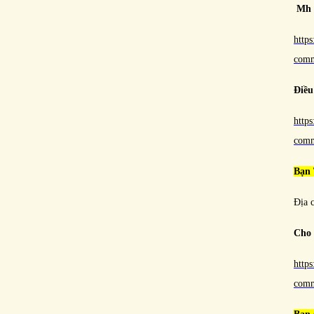
Mh t
http
com
Điều
http
com
Bạn
Địa 
Cho 
http
com