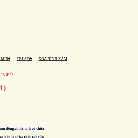
Ị MỤN
TRỊ SẸO
XÓA HÌNH XĂM
ang (p1)
1)
đám đông.chỉ là tình cờ chữa
c hẳn là sẽ ko thấy tiếc tiền