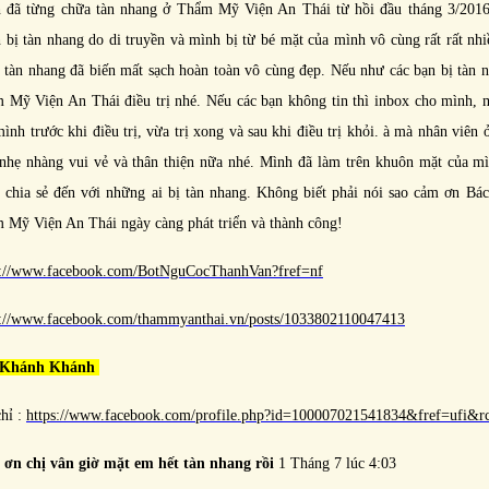
 đã từng chữa tàn nhang ở Thẩm Mỹ Viện An Thái từ hồi đầu tháng 3/2016
 bị tàn nhang do di truyền và mình bị từ bé mặt của mình vô cùng rất rất nhi
 tàn nhang đã biến mất sạch hoàn toàn vô cùng đẹp. Nếu như các bạn bị tàn n
 Mỹ Viện An Thái điều trị nhé. Nếu các bạn không tin thì inbox cho mình, 
ình trước khi điều trị, vừa trị xong và sau khi điều trị khỏi. à mà nhân viên
 nhẹ nhàng vui vẻ và thân thiện nữa nhé. Mình đã làm trên khuôn mặt của m
 chia sẻ đến với những ai bị tàn nhang. Không biết phải nói sao cảm ơn Bá
 Mỹ Viện An Thái ngày càng phát triển và thành công!
s://www.facebook.com/BotNguCocThanhVan?fref=nf
s://www.facebook.com/thammyanthai.vn/posts/1033802110047413
 Khánh Khánh
chỉ :
https://www.facebook.com/profile.php?id=100007021541834&fref=ufi&r
ơn chị vân giờ mặt em hết tàn nhang rồi
1 Tháng 7 lúc 4:03