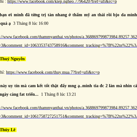
chỉ :
https://www.facebook.com/kiep.ngheo.7796420?fref=ufi&rc=p
bạn ơi mình đã từng trị tàn nhang ở thẩm mỹ an thái rồi bjo da mình
 quả ạ
3 Tháng 8 lúc 16:00
s://www.facebook.com/thammyanthai.vn/photos/a.368869799873984.89257.3
e=3&comment_id=1063353743758916&comment_tracking=%7B%22tn%22
 Thuý Nguyễn
chỉ:
https://www.facebook.com/thuy.mua.7?fref=ufi&rc=p
này uy tín mà cam kết tốt thật đấy mng ạ..mình tia đc 2 làn mà nhìn c
ngày càng fat triển...
1 Tháng 8 lúc 13:21
s://www.facebook.com/thammyanthai.vn/photos/a.368869799873984.89257.3
e=3&comment_id=1061758727251751&comment_tracking=%7B%22tn%22
 Thủy Lê