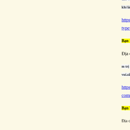
khi l
htt
typ
Bạn
Địa 
m trị
vui.z
http
com
Bạn
Địa 