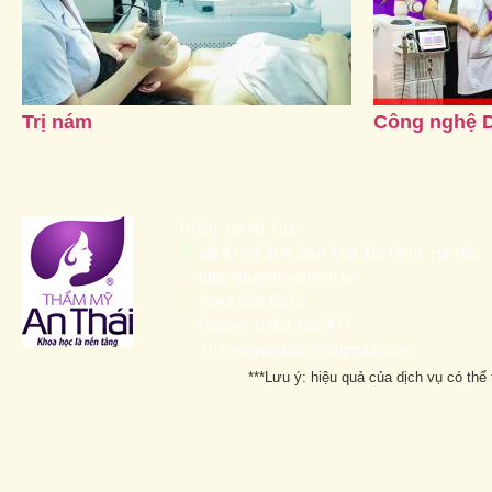
Trị nám
Công nghệ 
Thẩm mỹ An Thái
Số 8 ngõ 104 Đào Tấn, Ba Đình, Hà Nội
http://thammyanthai.vn
0243 668 6623
Hotline: 0983 425 477
Thammyanthai.vn@gmail.com
***Lưu ý: hiệu quả của dịch vụ có thể 