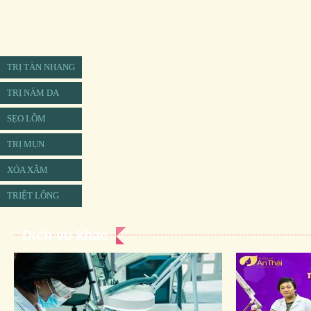
TRỊ TÀN NHANG
TRỊ NÁM DA
SẸO LÕM
TRỊ MỤN
XÓA XĂM
TRIỆT LÔNG
Dịch vụ khác