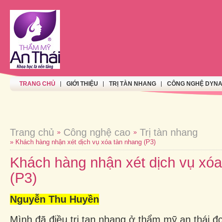
TRANG CHỦ
GIỚI THIỆU
TRỊ TÀN NHANG
CÔNG NGHỆ DYNA
Trang chủ
Công nghệ cao
Trị tàn nhang
»
»
» Khách hàng nhận xét dịch vụ xóa tàn nhang (P3)
Khách hàng nhận xét dịch vụ xóa
(P3)
Nguyễn Thu Huyền
Mình đã điều trị tan nhang ở thẩm mỹ an thái đ